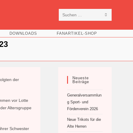
SUCHE
Diese
STARTEN
Website
DOWNLOADS
FANARTIKEL-SHOP
durchsuchen
23
Neueste
olgten der
Beiträge
Generalversammlun
ömmen vor Lotte
g Sport- und
 der Altersgruppe
Förderverein 2026
Neue Trikots für die
Alte Herren
ihrer Schwester