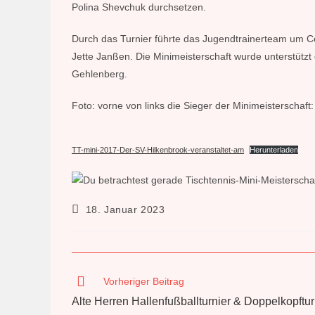
Polina Shevchuk durchsetzen.
Durch das Turnier führte das Jugendtrainerteam um Ce
Jette Janßen. Die Minimeisterschaft wurde unterstützt
Gehlenberg.
Foto: vorne von links die Sieger der Minimeisterscha
TT-mini-2017-Der-SV-Hilkenbrook-veranstaltet-am
Herunterladen
Beitrag
18. Januar 2023
veröffentlicht:
Weitere
Vorheriger Beitrag
Artikel
Alte Herren Hallenfußballturnier & Doppelkopftu
ansehen