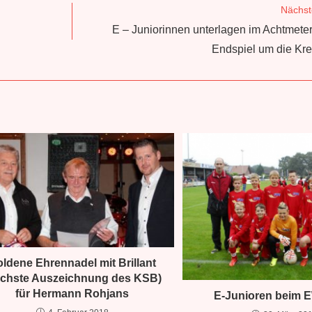
Nächst
E – Juniorinnen unterlagen im Achtmet
Endspiel um die Kre
ldene Ehrennadel mit Brillant
öchste Auszeichnung des KSB)
re Sportarten
Über Uns
für Hermann Rohjans
E-Junioren beim 