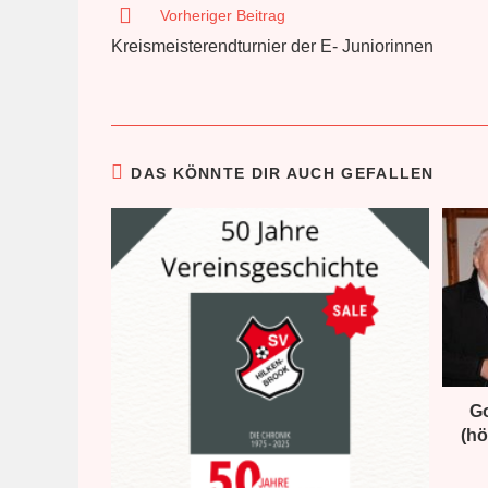
Weitere
Vorheriger Beitrag
Artikel
Kreismeisterendturnier der E- Juniorinnen
ansehen
DAS KÖNNTE DIR AUCH GEFALLEN
Go
(h
Fußball-Mannschaften
Weite