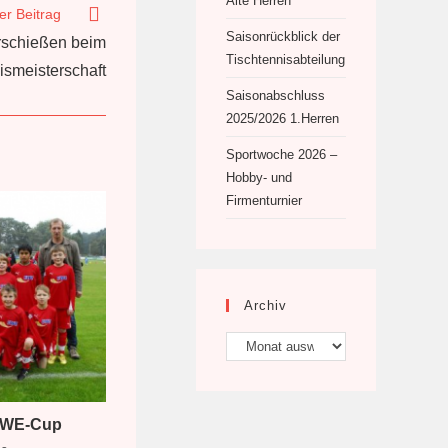
Alte Herren
er Beitrag
Saisonrückblick der
erschießen beim
Tischtennisabteilung
ismeisterschaft
Saisonabschluss
2025/2026 1.Herren
Sportwoche 2026 –
Hobby- und
Firmenturnier
Archiv
Archiv
Sonstiges
EWE-Cup