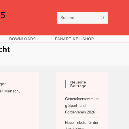
SUCHE
Diese
STARTEN
Website
DOWNLOADS
FANARTIKEL-SHOP
durchsuchen
cht
Neueste
iger
Beiträge
ver Mensch,
Generalversammlun
g Sport- und
Förderverein 2026
Neue Trikots für die