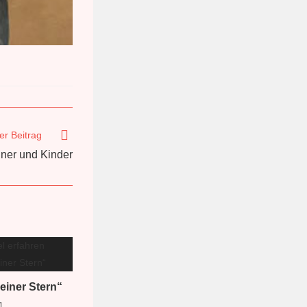
er Beitrag
ner und Kinder
iner Stern“
1