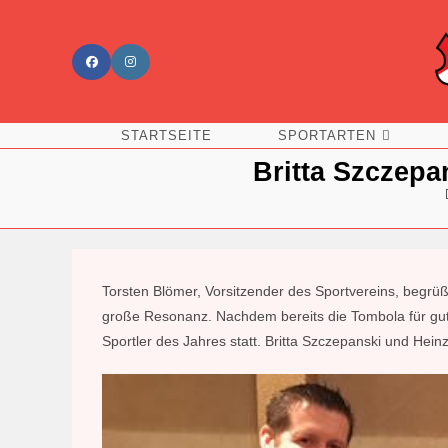
Zum
Inhalt
springen
STARTSEITE
SPORTARTEN
Britta Szczepa
Torsten Blömer, Vorsitzender des Sportvereins, begrüßt
große Resonanz. Nachdem bereits die Tombola für gut
Sportler des Jahres statt. Britta Szczepanski und Hei