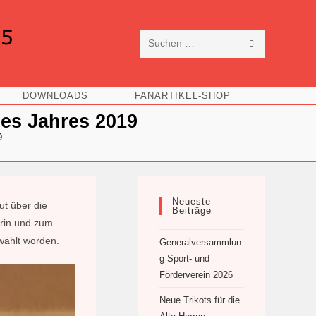
SUCHE
Diese
STARTEN
Website
DOWNLOADS
FANARTIKEL-SHOP
durchsuchen
des Jahres 2019
9
Neueste
ut über die
Beiträge
erin und zum
ewählt worden.
Generalversammlun
g Sport- und
Förderverein 2026
Neue Trikots für die