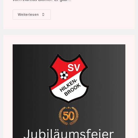
Jubiläumsfeier
Weiterlesen
Des
Sportvereins
Hilkenbrook