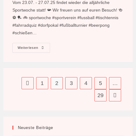
Vom 23.07. - 27.07.25 findet wieder die alljährliche
Sportwoche statt! 📯 Wir freuen uns auf euren Besuch! 🍻
⚽️ 🏓 🚲 sportwoche #sportverein #fussball #tischtennis
#fahrradquiz #dorfpokal #fußballturnier #beerpong
#schießen…
Sportwoche
Weiterlesen
2025
1
2
3
4
5
…
Zur vorherigen Seite
29
Zur nächste
Neueste Beiträge