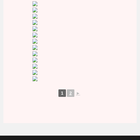
1
2
►